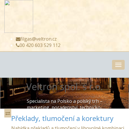
filgas@veltron.cz
00 420 603 529 112
Togg
navi
Veltron spol. s r.o.
Specialista na Polsko a polský trh –
marketing, poradenství, technicko-
obchodní informace, veletrhy, průzkum
Překlady, tlumočení a korektury
trhu, překlady a tlumočení, korektury
rodilými mluvčími, asistence, obchodní
Nabídka překladů a tlumočení v libovolné kombinaci