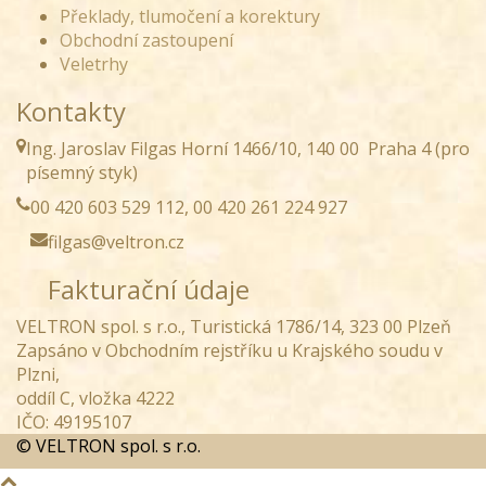
Překlady, tlumočení a korektury
Obchodní zastoupení
Veletrhy
Kontakty
Ing. Jaroslav Filgas Horní 1466/10, 140 00 Praha 4 (pro
písemný styk)
00 420 603 529 112, 00 420 261 224 927
filgas@veltron.cz
Fakturační údaje
VELTRON spol. s r.o., Turistická 1786/14, 323 00 Plzeň
Zapsáno v Obchodním rejstříku u Krajského soudu v
Plzni,
oddíl C, vložka 4222
IČO: 49195107
© VELTRON spol. s r.o.